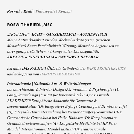
Roswitha Riedl
|
Philosophie
|
Konzept
ROSWITHA RIEDL, MSC
„TRUE LIFE“:
ECHT – GANZHEITLICH – AUTHENTISCH
Meine Aufmerksamkeit gilt den Wechselwirkprozessen zwischen
Mensch(en)-Raum-Persönlichkeit-Wirkung. Menschen begleite ich zu
ihrer ganz persönlichen, wirkungsvollen Lebensqualität:
KREATIV – EINFÜHLSAM – UNVERWECHSELBAR
Ich habe DAS RAUMG´FÜHL, bin Gründerin der
WIRK-ARCHITEKTUR®
und Schöpferin von
HARMONYMOMENTS®
.
Internationale | Nationale Aus- & Weiterbildungen
Innenarchitektur & Interior Design (A); Wohnbau & Psychologie (TU
Graz); Raumdesign (Institut für Innenarchitekur A); axis mundi
AKADEMIE™ Europäische Akademie für Geomantie &
Lebensraumkultur (D); Integratives Erfolgs-Coaching bei DI Werner Tafel
(D); Integrale Hausuntersuchung bei Werner Stauffer (Geomantie CH);
Geomantische Gartenkunst bei Heiko Hähnsen (D); Komplementäre
Gesundheitswissenschaften (A); Esogetische Medizin® bei HP Peter
Mandel, Internationales Mandel Institut (D); Transpersonale