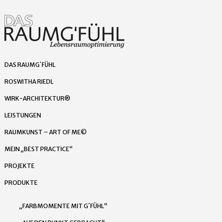
DAS RAUMG´FÜHL
ROSWITHA RIEDL
WIRK-ARCHITEKTUR®
LEISTUNGEN
RAUMKUNST – ART OF ME©
MEIN „BEST PRACTICE“
PROJEKTE
PRODUKTE
„FARBMOMENTE MIT G´FÜHL“