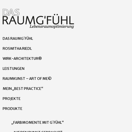
DAS RAUMG´FÜHL
ROSWITHA RIEDL
WIRK-ARCHITEKTUR®
LEISTUNGEN
RAUMKUNST – ART OF ME©
MEIN „BEST PRACTICE“
PROJEKTE
PRODUKTE
„FARBMOMENTE MIT G´FÜHL“